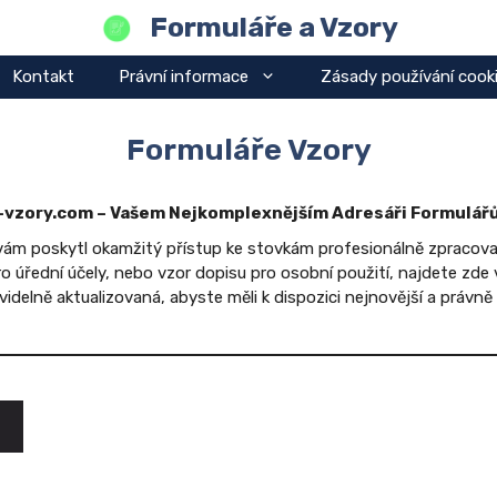
Formuláře a Vzory
Kontakt
Právní informace
Zásady používání cook
Formuláře Vzory
e-vzory.com – Vašem Nejkomplexnějším Adresáři Formulář
 vám poskytl okamžitý přístup ke stovkám profesionálně zpracov
 úřední účely, nebo vzor dopisu pro osobní použití, najdete zde
videlně aktualizovaná, abyste měli k dispozici nejnovější a právn