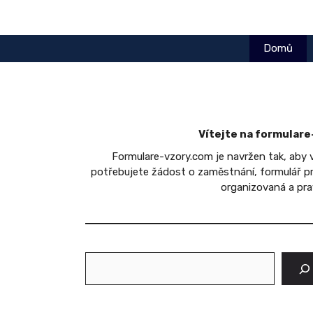
Přeskočit
na
obsah
Domů
Vítejte na formular
Formulare-vzory.com je navržen tak, aby
potřebujete žádost o zaměstnání, formulář pro
organizovaná a pra
Hledat