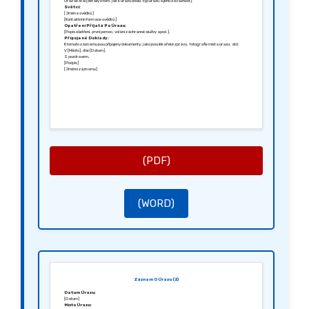
Úraz se stal [detaily o tom, jak k úrazu došlo, typ úrazu a jeho závažnost].
Světci:
[Jména svědků]
[Kontaktní informace svědků]
Opatření Přijatá Po Úrazu:
[Popis ošetření, první pomoc, volání záchranné služby apod.].
Připojené Doklady:
K tomuto záznamu jsou připojeny dokumenty, jako jsou lékařské zprávy, fotografie místa úrazu, atd.
V [Město], dne [Datum].
S pozdravem,
[Podpis]
[Jméno záznamu]
(PDF)
(WORD)
Záznam O Úrazu (2)
Datum Úrazu:
[Datum]
Místo Úrazu: