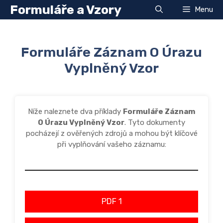
Přeskočit
Formuláře a Vzory
Menu
na
obsah
Formuláře Záznam O Úrazu
Vyplněný Vzor
Níže naleznete dva příklady
Formuláře Záznam
O Úrazu Vyplněný Vzor
. Tyto dokumenty
pocházejí z ověřených zdrojů a mohou být klíčové
při vyplňování vašeho záznamu:
PDF 1