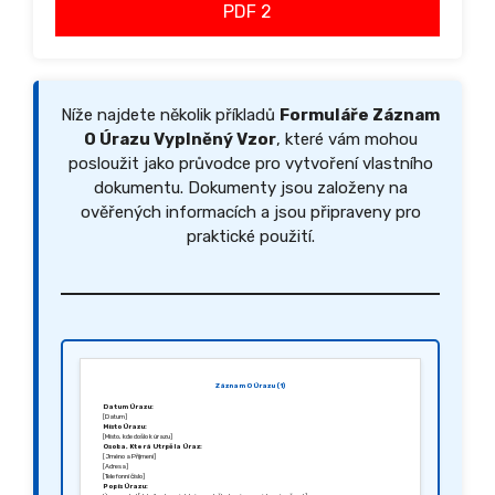
PDF 2
Níže najdete několik příkladů
Formuláře Záznam
O Úrazu Vyplněný Vzor
, které vám mohou
posloužit jako průvodce pro vytvoření vlastního
dokumentu. Dokumenty jsou založeny na
ověřených informacích a jsou připraveny pro
praktické použití.
Záznam O Úrazu (1)
Datum Úrazu:
[Datum]
Místo Úrazu:
[Místo, kde došlo k úrazu]
Osoba, Která Utrpěla Úraz:
[Jméno a Příjmení]
[Adresa]
[Telefonní číslo]
Popis Úrazu: