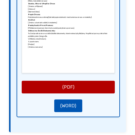
[Místo, kde došlo k úrazu]
Osoba, Která Utrpěla Úraz:
[Jméno a Příjmení]
[Adresa]
[Telefonní číslo]
Popis Úrazu:
Podrobnosti úrazu zahrnují [detailní popis okolností, mechanismus úrazu a následky].
Světci:
[Jména a kontakt svědků k incidentu]
Poskytnutá První Pomoc:
[Přehled první pomoci, která byla osobě poskytnuta po úrazu].
Odkaz na Další Dokumenty:
Ta část je odkázána na další důležité dokumenty, které mohou být přiloženy. Například zprávy z lékařské
prohlídky nebo fotografie.
V [Město], dne [Datum].
S pozdravem,
[Podpis]
[Jméno záznamu]
(PDF)
(WORD)