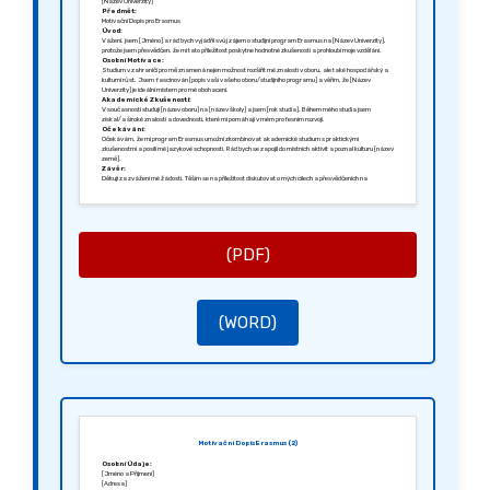
[Název Univerzity]
Předmět:
Motivační Dopis pro Erasmus
Úvod:
Vážení, jsem [Jméno] a rád bych vyjádřil svůj zájem o studijní program Erasmus na [Název Univerzity],
protože jsem přesvědčen, že mi tato příležitost poskytne hodnotné zkušenosti a prohloubí moje vzdělání.
Osobní Motivace:
Studium v zahraničí pro mě znamená nejen možnost rozšířit mé znalosti v oboru, ale také hospodářský a
kulturní růst. Jsem fascinován [popis vaší vašeho oboru/studijního programu] a věřím, že [Název
Univerzity] je ideální místem pro mé obohacení.
Akademické Zkušenosti:
V současnosti studuji [název oboru] na [název školy] a jsem [rok studia]. Během mého studia jsem
získal/a široké znalosti a dovednosti, které mi pomáhají v mém profesním rozvoji.
Očekávání:
Očekávám, že mi program Erasmus umožní zkombinovat akademické studium s praktickými
zkušenostmi a posílí mé jazykové schopnosti. Rád bych se zapojil do místních aktivit a poznal kulturu [název
země].
Závěr:
Děkuji za zvážení mé žádosti. Těším se na příležitost diskutovat o mých cílech a přesvědčeních na
pohovoru. Jsem připraven/a přispět k [Název Univerzity] s nadšením a odhodláním.
S pozdravem,
[Podpis]
[Jméno]
(PDF)
(WORD)
Motivační Dopis Erasmus (2)
Osobní Údaje:
[Jméno a Příjmení]
[Adresa]