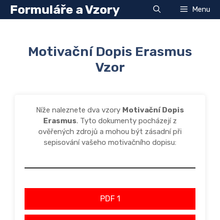
Přeskočit
Formuláře a Vzory
Menu
na
obsah
Motivační Dopis Erasmus
Vzor
Níže naleznete dva vzory
Motivační Dopis
Erasmus
. Tyto dokumenty pocházejí z
ověřených zdrojů a mohou být zásadní při
sepisování vašeho motivačního dopisu:
PDF 1