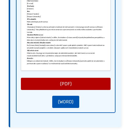
[Telefonní číslo]
[E-mail]
Datum:
[Datum]
Na:
[Název Fakulty]
[Název Univerzity]
Předmět:
Motivační Dopis pro Erasmus
Úvod:
Jmenuji se [Jméno] a chci se ucházet o možnost strávit semestr v rámci programu Erasmus na [Název
Univerzity]. Tato příležitost by pro mě znamenala významný krok ve směru mého osobního a profesního
rozvoje.
Osobní Motivace:
Mám silný zájem o [oblast studia] a věřím, že studium v [název země] mi poskytne jedinečnou perspektivu a
interakci s různými kulturami, což je pro mě velmi cenné.
Akademické Zkušenosti:
Na [název školy] studuji [název oboru] a dosáhl/a jsem vynikajících výsledků. Měl/a jsem také možnost se
účastnit různých projektů a stážích, kde jsem aplikoval/a teoretické znalosti v praxi.
Očekávání:
Očekávám, že program mi poskytne nejen akademické poučení, ale také šanci na navázání
mezinárodních kontaktů a přátelství, což je pro mě nesmírně důležité.
Závěr:
Děkuji za zvážení mé žádosti. Věřím, že mi studium na [Název Univerzity] pomůže splnit mé akademické a
profesní cíle a jsem nadšený/á z možnosti být součástí této komunity.
S pozdravem,
[Podpis]
[Jméno]
(PDF)
(WORD)