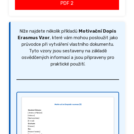
PDF 2
Níže najdete několik příkladů
Motivační Dopis
Erasmus Vzor
, které vám mohou posloužit jako
průvodce při vytváření vlastního dokumentu.
Tyto vzory jsou sestaveny na základě
osvědčených informací a jsou připraveny pro
praktické použití.
Motivační Dopis Erasmus (1)
Osobní Údaje:
[Jméno a Příjmení]
[Adresa]
[Telefonní číslo]
[E-mail]
Datum:
[Datum]
Na:
[Název Fakulty]