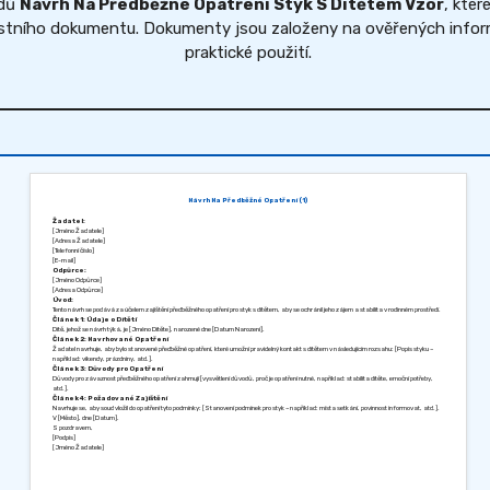
adů
Návrh Na Předběžné Opatření Styk S Dítětem Vzor
, kte
astního dokumentu. Dokumenty jsou založeny na ověřených inform
praktické použití.
Návrh Na Předběžné Opatření (1)
Žadatel:
[Jméno Žadatele]
[Adresa Žadatele]
[Telefonní číslo]
[E-mail]
Odpůrce:
[Jméno Odpůrce]
[Adresa Odpůrce]
Úvod:
Tento návrh se podává za účelem zajištění předběžného opatření pro styk s dítětem, aby se ochránil jeho zájem a stabilita v rodinném prostředí.
Článek 1: Údaje o Dítěti
Dítě, jehož se návrh týká, je [Jméno Dítěte], narozené dne [Datum Narození].
Článek 2: Navrhované Opatření
Žadatel navrhuje, aby bylo stanovené předběžné opatření, které umožní pravidelný kontakt s dítětem v následujícím rozsahu: [Popis styku –
například: víkendy, prázdniny, atd.].
Článek 3: Důvody pro Opatření
Důvody pro závaznost předběžného opatření zahrnují [vysvětlení důvodů, proč je opatření nutné, například: stabilita dítěte, emoční potřeby,
atd.].
Článek 4: Požadované Zajištění
Navrhuje se, aby soud vložil do opatření tyto podmínky: [Stanovení podmínek pro styk – například: místa setkání, povinnost informovat, atd.].
V [Město], dne [Datum].
S pozdravem,
[Podpis]
[Jméno Žadatele]