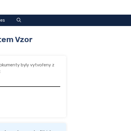
ies
tem Vzor
dokumenty byly vytvořeny z
: