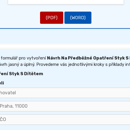
(PDF)
(WORD)
 formulář pro vytvoření
Návrh Na Předběžné Opatření Styk S
vrh jasný a úplný. Provedeme vás jednotlivými kroky s příklady in
ení Styk S Dítětem
li