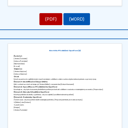
(PDF)
(WORD)
Návrh Na Předběžné Opatření (2)
Žadatel:
[Jméno Žadatele]
[Adresa Žadatele]
[Telefonní číslo]
[E-mail]
Odpůrce:
[Jméno Odpůrce]
[Adresa Odpůrce]
Úvod:
Návrh se podává k zajištění styků mezi žadatelem a dítětem s cílem zachovat jeho duševní pohodu a správný vývoj.
Článek 1: Identifikační Údaje Dítěte
Dítě, na které se návrh vztahuje, je [Jméno Dítěte], narozené dne [Datum Narození].
Článek 2: Specifikace Předběžného Opatření
Navrhuje se, aby bylo stanovené předběžné opatření pro kontakt s dítětem v souladu s následujícími parametry: [Popis styku].
Článek 3: Důvody K Zajištění Opatření
Návrh je podložen důsledky a potřebou, aby se zajistilo [vysvětlení nutnosti opatření].
Článek 4: Podmínky Opatření
Žádám soud, aby do opatření vložil následující podmínky: [Popsání podmínek pro realizaci styku].
V [Město], dne [Datum].
S pozdravem,
[Podpis]
[Jméno Žadatele]