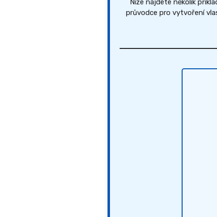
Níže najdete několik příkl
průvodce pro vytvoření vl