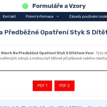
Formuláře a Vzory
Kontakt
Právní informace
Zásady používání cook
a Předběžné Opatření Styk S Dítě
y
Návrh Na Předběžné Opatření Styk S Dítětem Vzor
. Tyto 
ověřených zdrojů a mohou být klíčové při přípravě vašeho návrhu
PDF 1
PDF 2