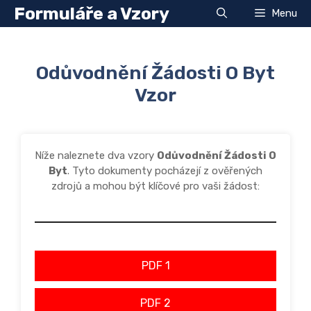
Přeskočit
Formuláře a Vzory
Menu
na
obsah
Odůvodnění Žádosti O Byt
Vzor
Níže naleznete dva vzory
Odůvodnění Žádosti O
Byt
. Tyto dokumenty pocházejí z ověřených
zdrojů a mohou být klíčové pro vaši žádost:
PDF 1
PDF 2