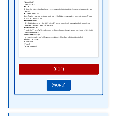
[Název Úřadu]
[Adresa Úřadu]
Úvod:
Tímto bych chtěl/a uvést důvody, které mne vedou k této žádosti o přidělení bytu, kterou jsem podal/a dne
[Datum].
Rodinná Situace:
Jsem [popište svou rodinnou situaci, např. mám dvě děti, jsem vdovec/vdova a jsem sám/sama]. Tento
stav si žádá stabilní bydlení.
Finanční Tíseň:
Můj měsíční příjem momentálně činí [Částka Kč], a to není dostatečné na pokrytí nákladů na soukromé
bydlení, jelikož měsíční nájem činí [částka] Kč.
Osobní Záznam:
Pracuji jako [Povolání] v [Firma/Instituce] a vzhledem k mému platovému ohodnocení se mi nedaří našetřit
na zajištění trvalého bytu.
Zdravotní Důvody:
Mám [vysvětlete zdravotní potíže, pokud existují], což také ztěžuje hledání a udržení bydlení.
V [Město], dne [Datum].
S pozdravem,
[Podpis]
[Jméno a Příjmení]
(PDF)
(WORD)