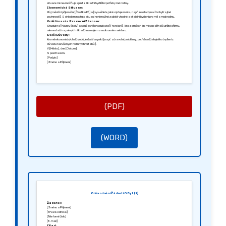
situace mi neumožňuje splnit základní bydlištní potřeby mé rodiny.
Ekonomická Situace:
Můj měsíční příjem činí [Částka Kč] a [vysvětlete jaké výdaje máte, např. náklady na živobytí a jiné
povinnosti]. S ohledem na tuto situaci není možné zajistit vhodné a stabilní bydlení pro mě a moji rodinu.
Vzdělávací a Pracovní Záznam:
Studuji na [Název školy] a současně pracuji jako [Povolání]. Toto zaměstnání mi sice přináší určité příjmy,
ale nestačí na pokrytí nákladů na nájem v soukromém sektoru.
Další Důvody:
Kromě ekonomických důvodů je další aspekt [např. zdravotní problémy, potřeba důstojného bydlení z
důvodu narušených rodinných vztahů].
V [Město], dne [Datum].
S pozdravem,
[Podpis]
[Jméno a Příjmení]
(PDF)
(WORD)
Odůvodnění Žádosti O Byt (2)
Žadatel:
[Jméno a Příjmení]
[Trvalá Adresa]
[Telefonní číslo]
[E-mail]
Úřad: