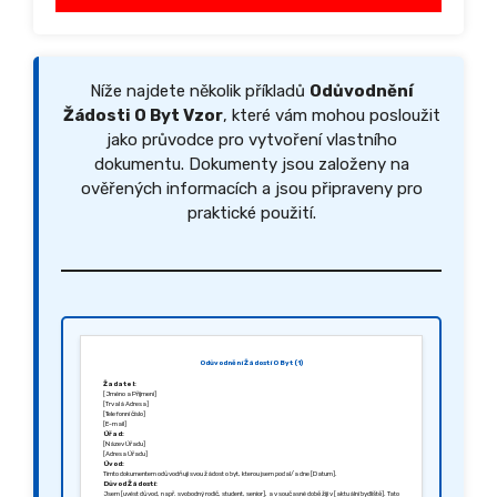
Níže najdete několik příkladů
Odůvodnění
Žádosti O Byt Vzor
, které vám mohou posloužit
jako průvodce pro vytvoření vlastního
dokumentu. Dokumenty jsou založeny na
ověřených informacích a jsou připraveny pro
praktické použití.
Odůvodnění Žádosti O Byt (1)
Žadatel:
[Jméno a Příjmení]
[Trvalá Adresa]
[Telefonní číslo]
[E-mail]
Úřad:
[Název Úřadu]
[Adresa Úřadu]
Úvod:
Tímto dokumentem odůvodňuji svou žádost o byt, kterou jsem podal/a dne [Datum].
Důvod Žádosti:
Jsem [uvést důvod, např. svobodný rodič, student, senior], a v současné době žiji v [aktuální bydliště]. Tato