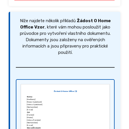
Níže najdete několik příkladů
Žádost O Home
Office Vzor
, které vám mohou posloužit jako
průvodce pro vytvoření vlastního dokumentu.
Dokumenty jsou založeny na ověřených
informacích a jsou připraveny pro praktické
použití.
Žádost O Home Office (1)
Komu:
[Nadřízený]
[Název Společnosti]
[Adresa Společnosti]
[Telefonní číslo]
[E-mail]
Od:
[Žadatel]
[Pozice]
[Adresa Žadatele]
[Telefonní číslo]
[E-mail]
Důvod Žádosti: