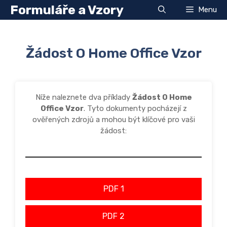
Přeskočit
Formuláře a Vzory
Menu
na
obsah
Žádost O Home Office Vzor
Níže naleznete dva příklady
Žádost O Home
Office Vzor
. Tyto dokumenty pocházejí z
ověřených zdrojů a mohou být klíčové pro vaši
žádost:
PDF 1
PDF 2