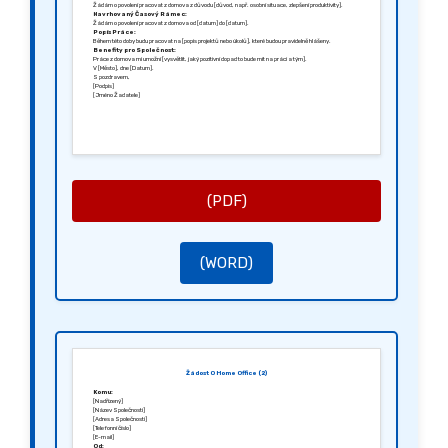
Žádám o povolení pracovat z domova z důvodu [důvod, např. osobní situace, zlepšení produktivity].
Navrhovaný Časový Rámec:
Žádám o povolení pracovat z domova od [datum] do [datum].
Popis Práce:
Během této doby budu pracovat na [popis projektů nebo úkolů], které budou pravidelně hlášeny.
Benefity pro Společnost:
Práce z domova mi umožní [vysvětlit, jaký pozitivní dopad to bude mít na práci a tým].
V [Město], dne [Datum].
S pozdravem,
[Podpis]
[Jméno Žadatele]
(PDF)
(WORD)
Žádost O Home Office (2)
Komu:
[Nadřízený]
[Název Společnosti]
[Adresa Společnosti]
[Telefonní číslo]
[E-mail]
Od: