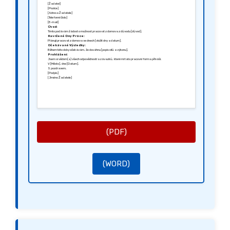
[Žadatel]
[Pozice]
[Adresa Žadatele]
[Telefonní číslo]
[E-mail]
Úvod:
Tímto podávám žádost o možnost pracovat z domova z důvodu [důvod].
Navržené Dny Práce:
Plánuji pracovat z domova ve dnech [vložit dny a datum].
Očekávané Výsledky:
Během této doby očekávám, že dosáhnu [popis cílů a výkonu].
Prohlášení:
Jsem si vědom(a) všech odpovědností a závazků, které mi tato pracovní forma přináší.
V [Město], dne [Datum].
S pozdravem,
[Podpis]
[Jméno Žadatele]
(PDF)
(WORD)