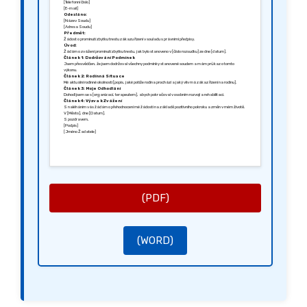
[Telefonní číslo]
[E-mail]
Odesláno:
[Název Soudu]
[Adresa Soudu]
Předmět:
Žádost o prominutí zbytku trestu zákazu řízení v souladu s právními předpisy.
Úvod:
Žádám o zvážení prominutí zbytku trestu, jak bylo stanoveno v [číslo rozsudku] ze dne [datum].
Článek 1: Dodržování Podmínek
Jsem přesvědčen, že jsem dodržoval všechny podmínky stanovené soudem a mám průkaz o tomto
výkonu.
Článek 2: Rodinná Situace
Mé aktuální rodinné okolnosti [popis, jaké potíže rodina prochází a jaký vliv má zákaz řízení na rodinu].
Článek 3: Moje Odhodlání
Dohodl jsem se s [organizací, terapeutem], abych pokračoval v osobním rozvoji a rehabilitaci.
Článek 4: Výzva k Zvážení
S naléháním vás žádám o přehodnocení mé žádosti na základě pozitivního pokroku a změn v mém životě.
V [Město], dne [Datum].
S pozdravem,
[Podpis]
[Jméno Žadatele]
(PDF)
(WORD)