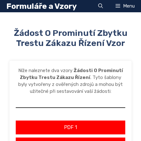
Přeskočit
Formuláře a Vzory
Menu
na
obsah
Žádost O Prominutí Zbytku
Trestu Zákazu Řízení Vzor
Níže naleznete dva vzory
Žádosti O Prominutí
Zbytku Trestu Zákazu Řízení
. Tyto šablony
byly vytvořeny z ověřených zdrojů a mohou být
užitečné při sestavování vaší žádosti:
PDF 1