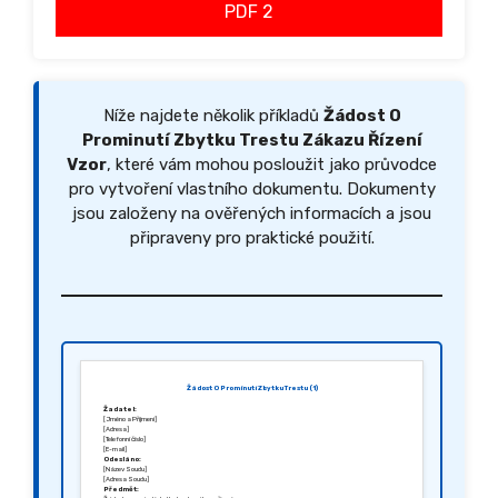
PDF 2
Níže najdete několik příkladů
Žádost O
Prominutí Zbytku Trestu Zákazu Řízení
Vzor
, které vám mohou posloužit jako průvodce
pro vytvoření vlastního dokumentu. Dokumenty
jsou založeny na ověřených informacích a jsou
připraveny pro praktické použití.
Žádost O Prominutí Zbytku Trestu (1)
Žadatel:
[Jméno a Příjmení]
[Adresa]
[Telefonní číslo]
[E-mail]
Odesláno:
[Název Soudu]
[Adresa Soudu]
Předmět: