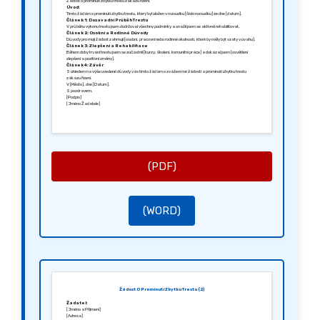
Žádost o prominutí zbytku trestu zákazu řízení.
Úvod:
Tímto žádám o prominutí zbytku trestu, který byl uložen v rozsudku [číslo rozsudku] ze dne [datum].
Článek 1: Dosavadní Průběh Trestu
V průběhu výkonu trestu jsem dodržoval všechny podmínky a snažil jsem se aktivně rehabilitovat.
Článek 2: Osobní a Rodinné Důvody
Důvody pro moji žádost zahrnují [osobní, pracovní nebo rodinné okolnosti, které by měly být vzaty v úvahu].
Článek 3: Zlepšení a Rehabilitace
Během doby trvání trestu jsem se zúčastnil [kurzy, školení, komunitní práce] a dokázal jsem [osvětlení
zlepšení a pozitivní změny].
Článek 4: Závěr
S ohledem na výše uvedené důvody vás tímto žádám o zvážení mé žádosti a prominutí zbytku trestu
zákazu řízení.
V [Město], dne [Datum].
S pozdravem,
[Podpis]
[Jméno Žadatele]
(PDF)
(WORD)
Žádost O Prominutí Zbytku Trestu (2)
Žadatel:
[Jméno a Příjmení]
[Adresa]