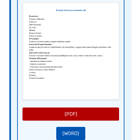
Žádost O Vyřazení Vozidla (2)
Žadatel:
[Jméno a Příjmení]
[Adresa]
[Telefonní číslo]
[E-mail]
Úřad:
[Název Úřadu]
[Adresa Úřadu]
Předmět:
Žádost o vyřazení vozidla z registru silničních vozidel.
Detailní Popis Vozidla:
Vozidlo značky [Značka], model [Model], rok výroby [Rok], s registračním číslem [Registrační číslo] a VIN
[VIN].
Důvod Pro Vyřazení:
Žádám o vyřazení vozidla z důvodu [specifikujte důvod, např. prodej, trvalé odstavení, apod.].
Přílohy K Žádosti:
– Technické osvědčení vozidla
– Doklad o vlastnictví
– Potvrzení o vyřazení (pokud je relevantní).
Datum: [Datum], místo: [Město].
S úctou,
[Podpis]
[Jméno Žadatele]
(PDF)
(WORD)