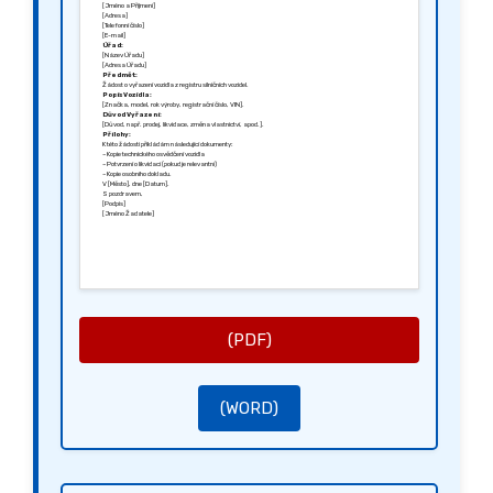
[Jméno a Příjmení]
[Adresa]
[Telefonní číslo]
[E-mail]
Úřad:
[Název Úřadu]
[Adresa Úřadu]
Předmět:
Žádost o vyřazení vozidla z registru silničních vozidel.
Popis Vozidla:
[Značka, model, rok výroby, registrační číslo, VIN].
Důvod Vyřazení:
[Důvod, např. prodej, likvidace, změna vlastnictví, apod.].
Přílohy:
K této žádosti přikládám následující dokumenty:
– Kopie technického osvědčení vozidla
– Potvrzení o likvidaci (pokud je relevantní)
– Kopie osobního dokladu.
V [Město], dne [Datum].
S pozdravem,
[Podpis]
[Jméno Žadatele]
(PDF)
(WORD)