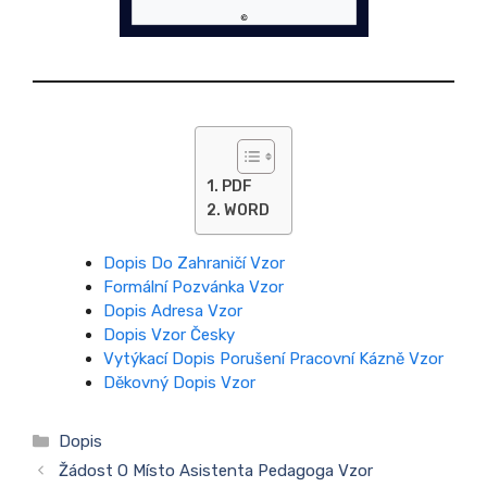
PDF
WORD
Dopis Do Zahraničí Vzor
Formální Pozvánka Vzor
Dopis Adresa Vzor
Dopis Vzor Česky
Vytýkací Dopis Porušení Pracovní Kázně Vzor
Děkovný Dopis Vzor
Rubriky
Dopis
Žádost O Místo Asistenta Pedagoga Vzor