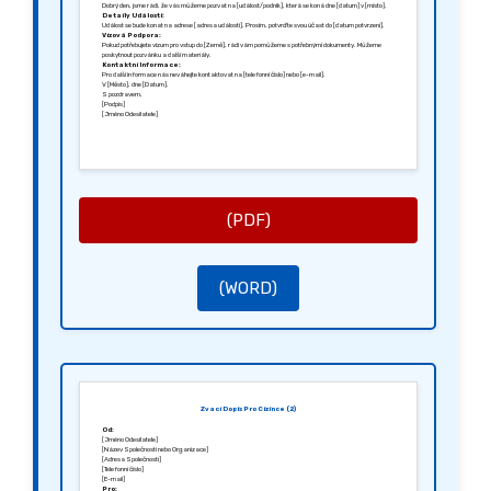
Dobrý den, jsme rádi, že vás můžeme pozvat na [událost/podnik], která se koná dne [datum] v [místo].
Detaily Události:
Událost se bude konat na adrese [adresa události]. Prosím, potvrďte svou účast do [datum potvrzení].
Vízová Podpora:
Pokud potřebujete vízum pro vstup do [Země], rádi vám pomůžeme s potřebnými dokumenty. Můžeme
poskytnout pozvánku a další materiály.
Kontaktní Informace:
Pro další informace nás neváhejte kontaktovat na [telefonní číslo] nebo [e-mail].
V [Město], dne [Datum].
S pozdravem,
[Podpis]
[Jméno Odesílatele]
(PDF)
(WORD)
Zvací Dopis Pro Cizince (2)
Od:
[Jméno Odesílatele]
[Název Společnosti nebo Organizace]
[Adresa Společnosti]
[Telefonní číslo]
[E-mail]
Pro: