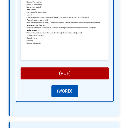
[Jméno Pozvaného]
[Adresa Pozvaného]
[Země Pozvaného]
Předmět:
Pozvání na [událost/podnik].
Úvod:
Rádi bychom vás pozvali na [událost/podnik], která se uskuteční dne [datum] v [místo].
Podrobnosti o Události:
Místo konání: [adresa události]. Čas začátku: [čas]. Prosím potvrďte svou účast do [datum potvrzení].
Informace o Vízách:
V případě potřeby víza pro vstup do [Země] vám rádi poskytneme nezbytné dokumenty a podporu.
Naše Kontakty:
Pokud máte jakékoli dotazy, kontaktujte nás na [telefonní číslo] nebo [e-mail].
V [Město], dne [Datum].
S pozdravem,
[Podpis]
[Jméno Odesílatele]
(PDF)
(WORD)