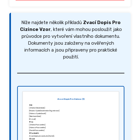
Níže najdete několik příkladů
Zvací Dopis Pro
Cizince Vzor
, které vám mohou posloužit jako
průvodce pro vytvoření vlastního dokumentu.
Dokumenty jsou založeny na ověřených
informacích a jsou připraveny pro praktické
použití.
Zvací Dopis Pro Cizince (1)
Od:
[Jméno Odesílatele]
[Název Společnosti nebo Organizace]
[Adresa Společnosti]
[Telefonní číslo]
[E-mail]
Pro:
[Jméno Pozvaného]
[Adresa Pozvaného]
[Země Pozvaného]
Předmět:
Zvací dopis pro cestu do [Země].
Úvod: