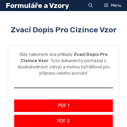
Přeskočit
Formuláře a Vzory
Menu
na
obsah
Zvací Dopis Pro Cizince Vzor
Níže naleznete dva příklady
Zvací Dopis Pro
Cizince Vzor
. Tyto dokumenty pocházejí z
důvěryhodných zdrojů a mohou být klíčové pro
přípravu vašeho pozvání:
PDF 1
PDF 2