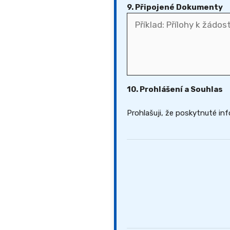
9. Připojené Dokumenty
10. Prohlášení a Souhlas
Prohlašuji, že poskytnuté in