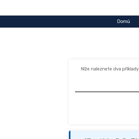
Přeskočit
na
obsah
Domů
Níže naleznete dva příklad