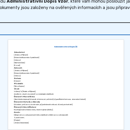
ladů
Administrativní Dopis Vzor
, které vám mohou posloužit j
kumenty jsou založeny na ověřených informacích a jsou připraven
Administrativní Dopis (1)
Odesílatel:
[Jméno a Příjmení]
[Název Instituce nebo Společnosti]
[Adresa]
[Telefonní číslo]
[E-mail]
Adresát:
[Jméno a Příjmení]
[Název Instituce nebo Společnosti]
[Adresa]
Datum:
[Datum]
Předmět:
[Téma Dopisu]
Úvod:
Vážený/á [Titulek a Příjmení],
dovolte mi, abych vás oslovil/a s následující záležitostí.
Článek 1: Hlavní Téma
Cílem tohoto dopisu je [stanovit, informovat, požádat] o [specifické informace, akce nebo žádosti].
Článek 2: Detaily a Důvody
Důvodem, proč se na vás obracím, je [podrobnosti o situaci, důvody pro kontakt].
Článek 3: Návrh Řešení
Navrhuji [možná řešení, kroky, které mají být učiněny].
Závěr:
Děkuji vám za vaši pozornost k této záležitosti a těším se na vaši odpověď.
S pozdravem,
[Podpis]
[Jméno Odesílatele]