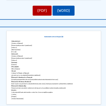
(PDF)
(WORD)
Administrativní Dopis (2)
Odesílatel:
[Jméno a Příjmení]
[Název Instituce nebo Společnosti]
[Adresa]
[Telefonní číslo]
[E-mail]
Adresát:
[Jméno a Příjmení]
[Název Instituce nebo Společnosti]
[Adresa]
Datum:
[Datum]
Předmět:
[Téma Dopisu]
Úvod:
Vážený/á [Titulek a Příjmení],
obracím se na vás ohledně [konkrétní záležitosti].
Článek 1: Kontext a Pozadí
Pro lepší pochopení této situace [poskytněte kontext nebo historické informace].
Článek 2: Krok za Krokem
Rád/a bych vás požádal/a o [konkrétní kroky nebo akce], které jsou nezbytné k vyřešení této záležitosti.
Článek 3: Důsledky
Pokud se otázka nevyřeší, mohlo by to mít dopad na [vysvětlete možné důsledky nečinnosti].
Závěr:
Vaše odpověď bude velmi ceněna a doufám, že se co nejdříve spojíme.
S úctou,
[Podpis]
[Jméno Odesílatele]