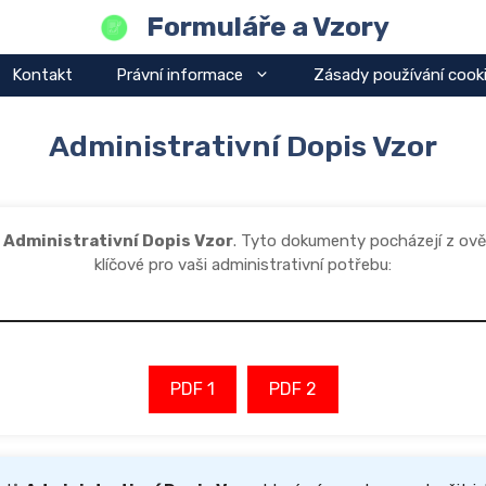
Formuláře a Vzory
Kontakt
Právní informace
Zásady používání cook
Administrativní Dopis Vzor
y
Administrativní Dopis Vzor
. Tyto dokumenty pocházejí z ov
klíčové pro vaši administrativní potřebu:
PDF 1
PDF 2