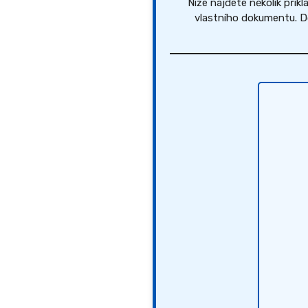
Níže najdete několik přík
vlastního dokumentu. Do