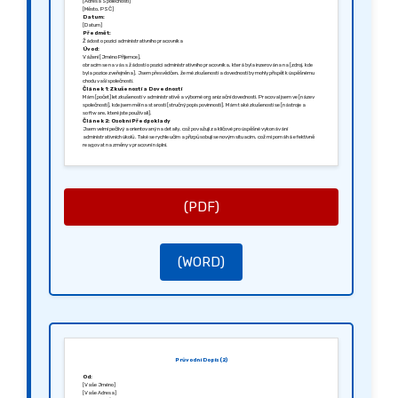
[Adresa Společnosti]
[Město, PSČ]
Datum:
[Datum]
Předmět:
Žádost o pozici administrativního pracovníka
Úvod:
Vážení [Jméno Příjemce],
obracím se na vás s žádostí o pozici administrativního pracovníka, která byla inzerována na [zdroj, kde
byla pozice zveřejněna]. Jsem přesvědčen, že mé zkušenosti a dovednosti by mohly přispět k úspěšnému
chodu vaší společnosti.
Článek 1: Zkušenosti a Dovednosti
Mám [počet] let zkušeností v administrativě a výborné organizační dovednosti. Pracoval jsem ve [název
společnosti], kde jsem měl na starosti [stručný popis povinností]. Mám také zkušenosti se [nástroje a
software, které jste používali].
Článek 2: Osobní Předpoklady
Jsem velmi pečlivý a orientovaný na detaily, což považuji za klíčové pro úspěšné vykonávání
administrativních úkolů. Také se rychle učím a přizpůsobuji se novým situacím, což mi pomáhá efektivně
reagovat na změny v pracovní náplni.
Článek 3: Závěr
Rád bych se sešel na osobním pohovoru, abychom mohli podrobněji probrat, jak můžu přispět k vašemu
týmu. Děkuji vám za zvážení mé žádosti a těším se na vaši odpověď.
S pozdravem,
[Podpis]
[Vaše Jméno]
(PDF)
(WORD)
Průvodní Dopis (2)
Od:
[Vaše Jméno]
[Vaše Adresa]