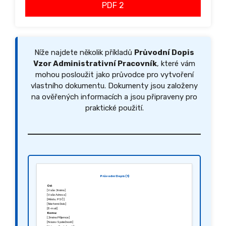
PDF 2
Níže najdete několik příkladů
Průvodní Dopis
Vzor Administrativní Pracovník
, které vám
mohou posloužit jako průvodce pro vytvoření
vlastního dokumentu. Dokumenty jsou založeny
na ověřených informacích a jsou připraveny pro
praktické použití.
Průvodní Dopis (1)
Od:
[Vaše Jméno]
[Vaše Adresa]
[Město, PSČ]
[Telefonní číslo]
[E-mail]
Komu:
[Jméno Příjemce]
[Název Společnosti]