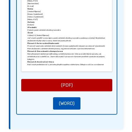
[Město, PSČ]
[Telefonní číslo]
[E-mail]
Komu:
[Jméno Příjemce]
[Název Společnosti]
[Adresa Společnosti]
[Město, PSČ]
Datum:
[Datum]
Předmět:
Žádost o pozici administrativního pracovníka
Úvod:
Vážený/á [Jméno Příjemce],
rád/a bych vyjádřil/a svůj zájem o pozici administrativního pracovníka uvedenou na [zdroj]. Mé předchozí
zkušenosti mě připravily na výzvy, které tato pozice přináší.
Článek 1: Relevantní Zkušenosti
Pracoval/a jsem jako administrativní asistent v [název společnosti], kde jsem se zabýval/a [povinnosti].
Mám zkušenosti s administrativními procesy, organizací schůzek a správou dokumentace.
Článek 2: Dovednosti a Kompetence
Mým přirozeným talentem je multitasking a efektivní plánování. Vždy se snažím hledat způsoby, jak
zefektivnit práci a ušetřit čas. Jsem také zvyklý/á pracovat v týmovém prostředí a poskytovat podporu
kolegům.
Článek 3: Závěrečné Slovo
Rád/a bych prodiskutoval/a, jak mohu přispět k úspěchu vašeho týmu. Děkuji za váš čas a zvážení mé
žádosti. Těším se na vaši odpověď.
S pozdravem,
[Podpis]
[Vaše Jméno]
(PDF)
(WORD)