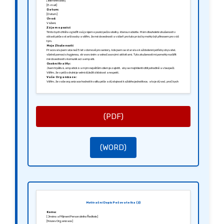
[Telefonní číslo]
[E-mail]
Datum:
[Datum]
Úvod:
Vážení,
Zájem o pozici:
Tímto bych chtěla vyjádřit svůj zájem o pozici pečovatelky, kterou nabízíte. Mám dlouholeté zkušenosti v
oblasti péče o starší osoby a věřím, že mé dovednosti a vášeň pro tuto práci by mohly být přínosem pro váš
tým.
Moje Zkušenosti:
Pracovala jsem více než 5 let v domově pro seniory, kde jsem se starala o každodenní potřeby obyvatel,
včetně pomoci s hygienou, stravováním a volnočasovými aktivitami. Tyto zkušenosti mi pomohly rozšířit
mé dovednosti v komunikaci a empatii.
Osobní Kvality:
Jsem trpělivá, empatická a mým největším cílem je zajistit, aby se moji klienti cítili pohodlně a v bezpečí.
Věřím, že v péči o druhé je velmi důležitá lidskost a respekt.
Vaše Organizace:
Věřím, že vaše organizace hodnotí kvalitu péče a důstojnost každého jednotlivce, a to je důvod, proč bych
ráda byla součástí vašeho týmu.
Děkuji za zvážení mé žádosti. Ráda bych se setkala na osobním pohovoru, kde bychom mohli podrobněji
probrat, jak mohu přispět k vaší organizaci.
S pozdravem,
[Podpis]
[Vaše Jméno]
(PDF)
(WORD)
Motivační Dopis Pečovatelka (2)
Komu:
[Jméno a Příjmení Personálního Ředitele]
[Název Organizace]