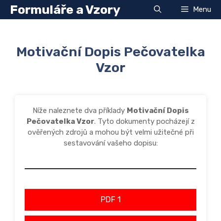
Přeskočit
Formuláře a Vzory
Menu
na
obsah
Motivační Dopis Pečovatelka
Vzor
Níže naleznete dva příklady
Motivační Dopis
Pečovatelka Vzor
. Tyto dokumenty pocházejí z
ověřených zdrojů a mohou být velmi užitečné při
sestavování vašeho dopisu:
PDF 1