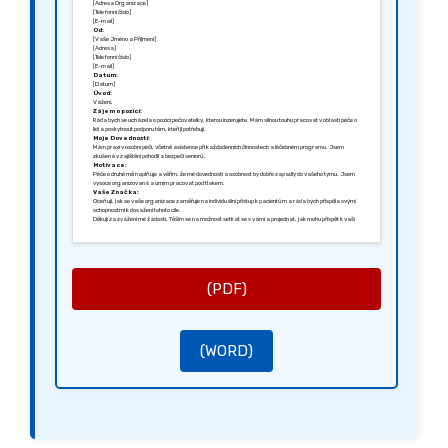
[Adresa Organizace]
[Telefonní číslo]
[E-mail]
Od:
[Vaše Jméno a Příjmení]
[Adresa]
[Telefonní číslo]
[E-mail]
Datum:
[Datum]
Úvod:
Vážení,
Zájem o pozici:
Ráda bych se ucházela o pozici pečovatelky, kterou inzerujete. Mám silnou touhu pracovat v oblasti péče o
lidi a poskytnout podporu těm, kteří ji potřebují.
Moje Dovednosti:
Mám praxi v osobní péči, včetně asistence při každodenních činnostech a léčebném programu. Jsem
zkušená v zajištění pohodlí a bezpečí seniorů.
Motivace:
Péče o druhé mě naplňuje a věřím, že mé dovednosti a osobnost by dobře zapadly do vašeho týmu. Jsem
vysoce organizovaná a umím pracovat pod tlakem.
Vaše Značka:
Oceňuji, jak se vaše organizace zaměřuje na individuální přístup k pacientům a ráda bych přispěla svými
schopnostmi k dosažení tohoto cíle.
Děkuji za zvážení mé žádosti. Těším se na možnost setkat se s vámi a projednat, jak mohu přispět k vaší
organizaci.
S pozdravem,
[Podpis]
[Vaše Jméno]
(PDF)
(WORD)