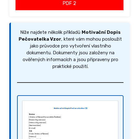
PDF 2
Níže najdete několik příkladů
Motivační Dopis
Pečovatelka Vzor
, které vám mohou posloužit
jako průvodce pro vytvoření vlastního
dokumentu. Dokumenty jsou založeny na
ověřených informacích a jsou připraveny pro
praktické použití.
Motivační Dopis Pečovatelka (1)
Komu:
[Jméno a Příjmení Personálního Ředitele]
[Název Organizace]
[Adresa Organizace]
[Telefonní číslo]
[E-mail]
Od:
[Vaše Jméno a Příjmení]
[Adresa]