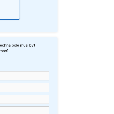
šechna pole musí být
mací.