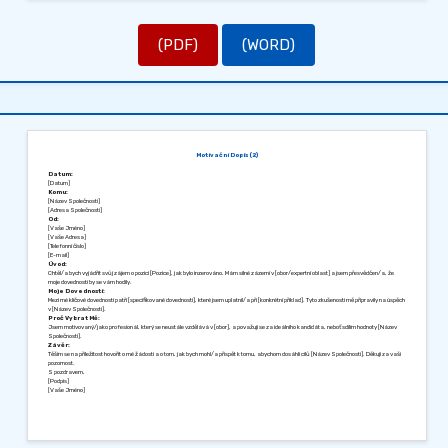
(PDF)
(WORD)
Motivační Dopis (2)
Datum:
[Datum]
Komu:
[Název Společnosti]
[Adresa Společnosti]
Od:
[Vaše Jméno]
[Vaše Adresa]
[Telefonní číslo]
[E-mail]
Úvod:
Chtěl/a bych vyjádřit svůj zájem o pozici [Pozice], jak bylo inzerováno. Mám silné zázemí v [obor/expertní oblast] a jsem přesvědčen/a, že
moje dovednosti by se vám hodily.
Moje Dovednosti:
Mezi mé klíčové dovednosti patří [specifikované dovednosti], které jsem uplatnil/a při [konkrétní příklad]. Tyto zkušenosti mě připravily na úspěch
v [Název Společnosti].
Proč Vybrat Mě:
Jsem motivovaný/jako profesionál, který se neustále vzdělává v [obor], a považuji se za ideálního kandidáta, neboť sdílím hodnoty [Název
Společnosti].
Závěr:
Těším se na příležitost hovořit o mé žádosti a o tom, jak bych mohl/a přispět k tomu, abychom dosáhli cílů [Název Společnosti]. Děkuji za vaši
pozornost.
S pozdravem,
[Podpis]
[Vaše Jméno]