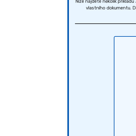
Níže najdete několik příkladů
vlastního dokumentu. Do