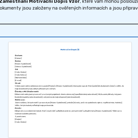
Zaměstnání Motivační Dopis Vzor
, které vám mohou poslouži
kumenty jsou založeny na ověřených informacích a jsou připraven
Motivační Dopis (1)
Datum:
[Datum]
Komu:
[Název Společnosti]
[Adresa Společnosti]
Od:
[Vaše Jméno]
[Vaše Adresa]
[Telefonní číslo]
[E-mail]
Úvod:
Vážení, jsem velmi zainteresován na pozici [Pozice] v [Název Společnosti], kterou jste vypsali. Mám [počet] let zkušeností v [obor] a věřím, že
moje dovednosti by byly velkým přínosem pro váš tým.
Články o Mé Zkušenosti:
Během mé kariéry jsem pracoval/a na různých projektech, které zahrnovaly [specifické úkoly nebo oblasti]. Můžu uvést příklady, kdy jsem
[konkrétní úspěchy nebo dovednosti], což prokázalo moji schopnost [jaké dovednosti].
Motivace:
Jsem nadšený, že bych mohl/a pracovat pro [Název Společnosti], protože [důvody, proč vás společnost zajímá, například mise, hodnoty].
Věřím, že tyto hodnoty reflektují i moje profesní cíle.
Závěr:
Děkuji vám za zvážení mé žádosti. Rád/a bych měl/a příležitost probrat, jak bych mohl/a přispět k týmu [Název Společnosti]. Těším se na
možnost osobního pohovoru.
S pozdravem,
[Podpis]
[Vaše Jméno]