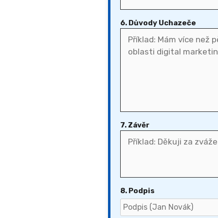
6. Důvody Uchazeče
7. Závěr
8. Podpis