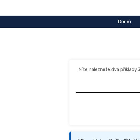
Přeskočit
na
obsah
Domů
Níže naleznete dva příklady