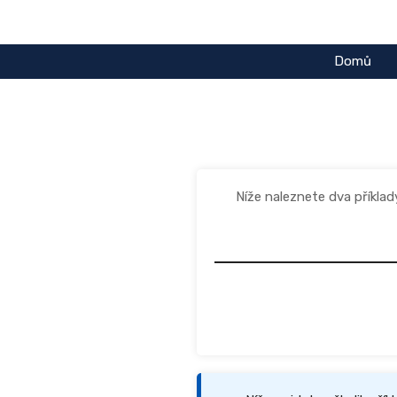
Přeskočit
na
obsah
Domů
Níže naleznete dva příkla