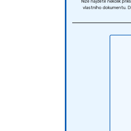
Níže najdete několik přík
vlastního dokumentu. Do