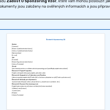
ladů
Žádost O Sponzoring Vzor
, které vám mohou posloužit ja
kumenty jsou založeny na ověřených informacích a jsou připraven
Žádost O Sponzoring (1)
Komu:
[Sponzor]
[Název Společnosti nebo Osoba]
[Adresa Společnosti nebo Osoby]
[Telefonní číslo]
[E-mail]
Od:
[Žadatel]
[Název Organizace nebo Osoba]
[Adresa Žadatele]
Úvod:
Tato žádost je podána za účelem získání sponzoringu pro [specifikujte projekt nebo událost].
Článek 1: Popis Projektu
Projekt zahrnuje [krátký popis projektu, jeho účel a cíle].
Článek 2: Rozpočet a Požadovaná Částka
Celkový rozpočet projektu činí [Částka] Kč a žádáme o příspěvek ve výši [Částka požadovaná].
Článek 3: Výhody pro Sponzora
Sponzor bude mít [popis výhod, jako je reklama, prezentace na události, atd.].
Článek 4: Časový Harmonogram
Projekt bude realizován od [datum začátku] do [datum ukončení].
V [Město], dne [Datum].
S pozdravem,
[Podpis]
[Jméno Žadatele]