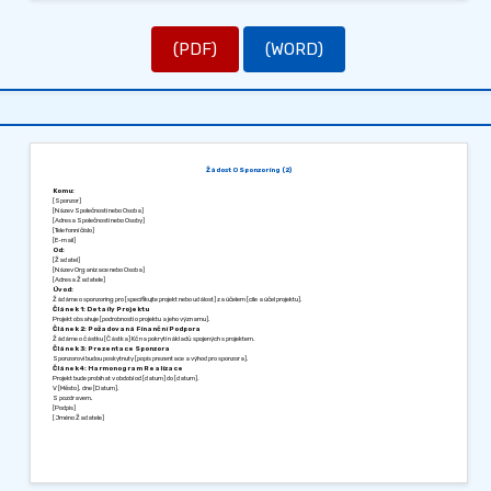
(PDF)
(WORD)
Žádost O Sponzoring (2)
Komu:
[Sponzor]
[Název Společnosti nebo Osoba]
[Adresa Společnosti nebo Osoby]
[Telefonní číslo]
[E-mail]
Od:
[Žadatel]
[Název Organizace nebo Osoba]
[Adresa Žadatele]
Úvod:
Žádáme o sponzoring pro [specifikujte projekt nebo událost] za účelem [cíle a účel projektu].
Článek 1: Detaily Projektu
Projekt obsahuje [podrobnosti o projektu a jeho významu].
Článek 2: Požadovaná Finanční Podpora
Žádáme o částku [Částka] Kč na pokrytí nákladů spojených s projektem.
Článek 3: Prezentace Sponzora
Sponzorovi budou poskytnuty [popis prezentace a výhod pro sponzora].
Článek 4: Harmonogram Realizace
Projekt bude probíhat v období od [datum] do [datum].
V [Město], dne [Datum].
S pozdravem,
[Podpis]
[Jméno Žadatele]