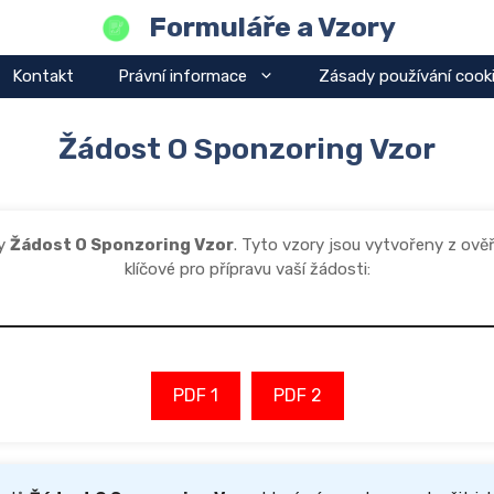
Formuláře a Vzory
Kontakt
Právní informace
Zásady používání cook
Žádost O Sponzoring Vzor
dy
Žádost O Sponzoring Vzor
. Tyto vzory jsou vytvořeny z ov
klíčové pro přípravu vaší žádosti:
PDF 1
PDF 2