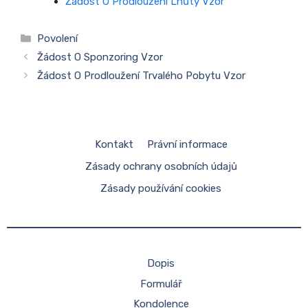
Žádost O Prodloužení Lhůty Vzor
Rubriky
Povolení
Žádost O Sponzoring Vzor
Žádost O Prodloužení Trvalého Pobytu Vzor
Kontakt
Právní informace
Zásady ochrany osobních údajů
Zásady používání cookies
Dopis
Formulář
Kondolence