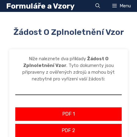
Přeskočit
Formuláře a Vzory
Menu
na
obsah
Žádost O Zplnoletnění Vzor
Níže naleznete dva příklady
Žádost O
Zplnoletnění Vzor
. Tyto dokumenty jsou
připraveny z ověřených zdrojů a mohou být
nezbytné pro vyřízení vaší žádosti:
PDF 1
PDF 2