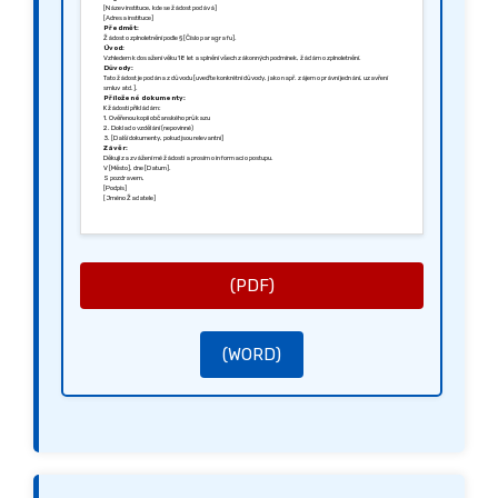
[Název instituce, kde se žádost podává]
[Adresa instituce]
Předmět:
Žádost o zplnoletnění podle § [Číslo paragrafu].
Úvod:
Vzhledem k dosažení věku 18 let a splnění všech zákonných podmínek, žádám o zplnoletnění.
Důvody:
Tato žádost je podána z důvodu [uveďte konkrétní důvody, jako např. zájem o právní jednání, uzavření
smluv atd.].
Přiložené dokumenty:
K žádosti přikládám:
1. Ověřenou kopii občanského průkazu
2. Doklad o vzdělání (nepovinné)
3. [Další dokumenty, pokud jsou relevantní]
Závěr:
Děkuji za zvážení mé žádosti a prosím o informaci o postupu.
V [Město], dne [Datum].
S pozdravem,
[Podpis]
[Jméno Žadatele]
(PDF)
(WORD)