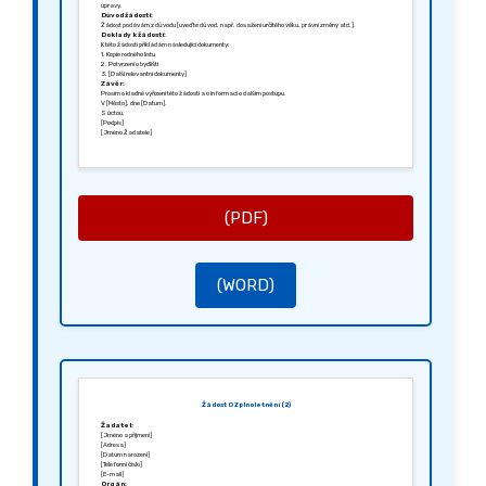
úpravy.
Důvod žádosti:
Žádost podávám z důvodu [uveďte důvod, např. dosažení určitého věku, právní změny atd.].
Doklady k žádosti:
K této žádosti přikládám následující dokumenty:
1. Kopie rodného listu
2. Potvrzení o bydlišti
3. [Další relevantní dokumenty]
Závěr:
Prosím o kladné vyřízení této žádosti a o informaci o dalším postupu.
V [Město], dne [Datum].
S úctou,
[Podpis]
[Jméno Žadatele]
(PDF)
(WORD)
Žádost O Zplnoletnění (2)
Žadatel:
[Jméno a příjmení]
[Adresa]
[Datum narození]
[Telefonní číslo]
[E-mail]
Orgán: