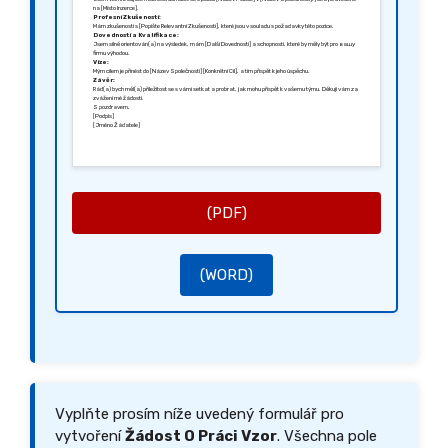
na [Místo Inzerce].
Profesní Zkušenosti:
Mám zkušenosti s [Popište Relevantní Zkušenosti], které jsou v souladu s požadavky této pozice.
Dovednosti a Kvalifikace:
Jsem silně orientován(a) na výsledek, mám [Další Dovednosti] a schopnosti, které by měly být pro вашу
firmu výhodou.
Vize:
Mým cílem je přinést do [Název Společnosti] [Konkrétní Cíl], a tím přispět k jeho úspěchu.
Závěr:
Rád(a) bych měl(a) příležitost se s vámi setkat a probrat, jak mohu přispět k vašemu týmu. Děkuji vám za
zvážení mé žádosti.
S pozdravem,
[Podpis]
[Jméno Žádatele]
(PDF)
(WORD)
Vyplňte prosím níže uvedený formulář pro
vytvoření
Žádost O Práci Vzor
. Všechna pole