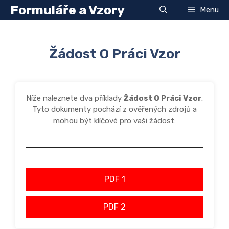
Přeskočit
Formuláře a Vzory
Menu
na
obsah
Žádost O Práci Vzor
Níže naleznete dva příklady
Žádost O Práci Vzor
.
Tyto dokumenty pochází z ověřených zdrojů a
mohou být klíčové pro vaši žádost:
PDF 1
PDF 2