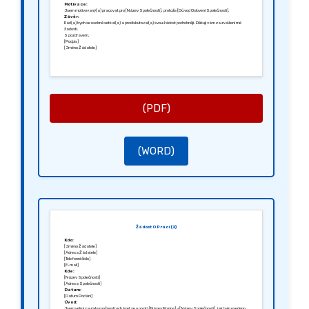
Motivace:
Jsem motivovaný(a) pracovat pro [Název Společnosti], protože [Důvod Oslovení Společnosti].
Závěr:
Rád(a) bych se osobně setkal(a) a prodiskutoval(a) svou žádost podrobněji. Děkuji vám za zvážení mé
žádosti.
S pozdravem,
[Podpis]
[Jméno Žádatele]
(PDF)
(WORD)
Žádost O Práci (2)
Kdo:
[Jméno Žádatele]
[Adresa Žádatele]
[Telefonní číslo]
[E-mail]
Kde:
[Název Společnosti]
[Adresa Společnosti]
Datum:
[Datum Podání]
Úvod:
Jsem velmi zaujate možností ucházet se o pozici [Název Pozice] v [Název Společnosti], jak bylo uvedeno