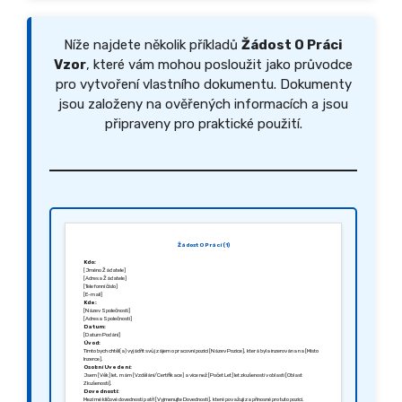
Níže najdete několik příkladů
Žádost O Práci
Vzor
, které vám mohou posloužit jako průvodce
pro vytvoření vlastního dokumentu. Dokumenty
jsou založeny na ověřených informacích a jsou
připraveny pro praktické použití.
Žádost O Práci (1)
Kdo:
[Jméno Žádatele]
[Adresa Žádatele]
[Telefonní číslo]
[E-mail]
Kde:
[Název Společnosti]
[Adresa Společnosti]
Datum:
[Datum Podání]
Úvod:
Tímto bych chtěl(a) vyjádřit svůj zájem o pracovní pozici [Název Pozice], která byla inzerována na [Místo
Inzerce].
Osobní Uvedení:
Jsem [Věk] let, mám [Vzdělání/Certifikace] a více než [Počet Let] let zkušeností v oblasti [Oblast
Zkušeností].
Dovednosti:
Mezi mé klíčové dovednosti patří [Vyjmenujte Dovednosti], které považuji za přínosné pro tuto pozici.