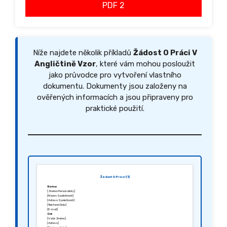
PDF 2
Níže najdete několik příkladů
Žádost O Práci V
Angličtině Vzor
, které vám mohou posloužit
jako průvodce pro vytvoření vlastního
dokumentu. Dokumenty jsou založeny na
ověřených informacích a jsou připraveny pro
praktické použití.
Žádost O Práci (1)
Komu:
[Jméno Personalisty]
[Název Společnosti]
[Adresa Společnosti]
[Telefonní číslo]
[E-mail]
Od:
[Vaše Jméno]
[Adresa]