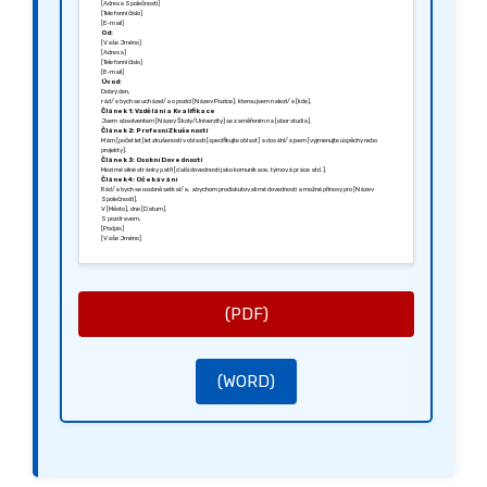
[Adresa Společnosti]
[Telefonní číslo]
[E-mail]
Od:
[Vaše Jméno]
[Adresa]
[Telefonní číslo]
[E-mail]
Úvod:
Dobrý den,
rád/a bych se ucházel/a o pozici [Název Pozice], kterou jsem nalezl/a [kde].
Článek 1: Vzdělání a Kvalifikace
Jsem absolventem [Název Školy/Univerzity] se zaměřením na [obor studia].
Článek 2: Profesní Zkušenosti
Mám [počet let] let zkušeností v oblasti [specifikujte oblast] a dosáhl/a jsem [vyjmenujte úspěchy nebo
projekty].
Článek 3: Osobní Dovednosti
Mezi mé silné stránky patří [další dovednosti jako komunikace, týmová práce atd.].
Článek 4: Očekávání
Rád/a bych se osobně setkal/a, abychom prodiskutovali mé dovednosti a možné přínosy pro [Název
Společnosti].
V [Město], dne [Datum].
S pozdravem,
[Podpis]
[Vaše Jméno]
(PDF)
(WORD)