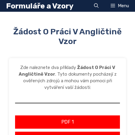
Přeskočit
Formuláře a Vzory
Menu
na
obsah
Žádost O Práci V Angličtině
Vzor
Zde naleznete dva příklady
Žádost O Práci V
Angličtině Vzor
. Tyto dokumenty pocházejí z
ověřených zdrojů a mohou vám pomoci při
vytváření vaší žádosti:
PDF 1