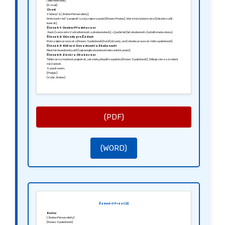
[Telefonní číslo]
[E-mail]
Úvod:
Vážený/á [Jméno Personalisty],
tímto bych rád/a projevil/a svůj zájem o pozici [Název Pozice], která byla inzerována [kde jste našli
inzerát].
Článek 1: Osobní Představení
Jsem [varování o Vaší odbornosti a zkušenostech], s [počet let] let zkušeností v [odvětví nebo oboru].
Článek 2: Důvody pro Žádost
Mám zájem pracovat v [Název Společnosti] kvůli [důvody, proč chcete pracovat v této společnosti].
Článek 3: Klíčové Dovednosti a Zkušenosti
Mezi mé dovednosti patří [vyjmenujte dovednosti relevantní k pozici].
Článek 4: Závěr a Očekávání
Těším se na možnost projednat, jak mohu přispět k úspěchu [Název Společnosti]. Děkuji vám za zvážení
mé žádosti.
S pozdravem,
[Podpis]
[Vaše Jméno]
(PDF)
(WORD)
Žádost O Práci (2)
Komu:
[Jméno Personalisty]
[Název Společnosti]